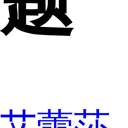
题
艾蕾莎