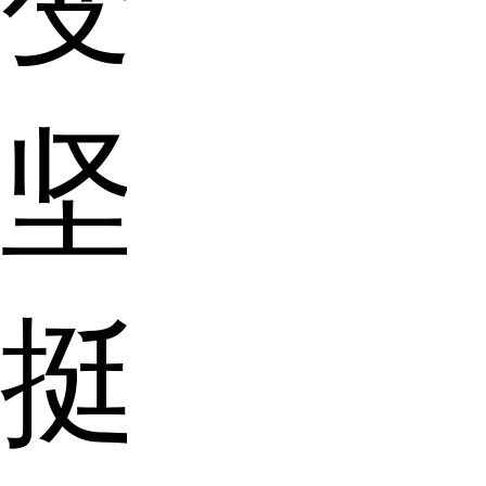
变
坚
挺？