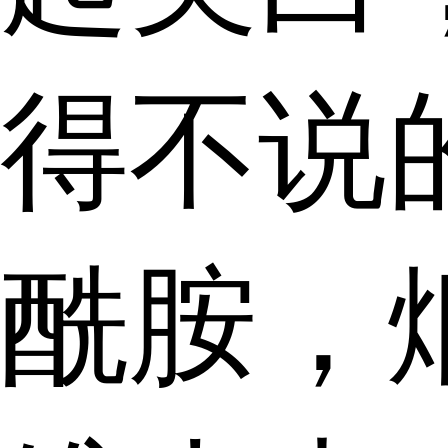
得不说
酰胺，