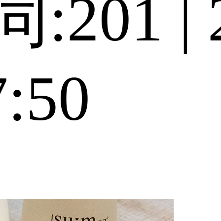
:201 | 
7:50